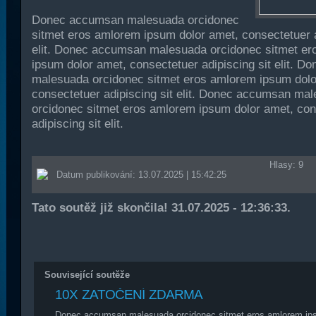
Donec accumsan malesuada orcidonec
sitmet eros amlorem ipsum dolor amet, consectetuer a
elit. Donec accumsan malesuada orcidonec sitmet e
ipsum dolor amet, consectetuer adipiscing sit elit. 
malesuada orcidonec sitmet eros amlorem ipsum dolo
consectetuer adipiscing sit elit. Donec accumsan ma
orcidonec sitmet eros amlorem ipsum dolor amet, con
adipiscing sit elit.
Hlasy:
9
Datum publikování: 13.07.2025 | 15:42:25
Tato soutěž již skončila! 31.07.2025 - 12:36:33.
Související soutěže
10X ZATOČENÍ ZDARMA
Donec accumsan malesuada orcidonec sitmet eros amlorem ipsu